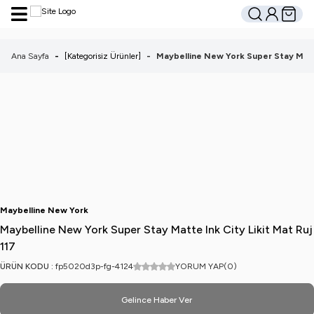
Hesabım
Sepetim
Ara
Ana Sayfa
-
[Kategorisiz Ürünler]
-
Maybelline New York Super Stay Matte
Maybelline New York
Maybelline New York Super Stay Matte Ink City Likit Mat Ruj
117
ÜRÜN KODU :
fp5020d3p-fg-4124
YORUM YAP
(0)
Gelince Haber Ver