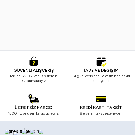
Vi-Vet
Vindex
%
38
%
40
Vi-Vet Sir El Ağdası Siyah 2 x 500
Vindex Tüy Toplayıcı 60'lı x 2 Ad
ML
799,99
TL
499,99
TL
299,99
TL
179,99
TL
GÜVENLİ ALIŞVERİŞ
İADE VE DEĞİŞİM
128 bit SSL Güvenlik sistemini
14 gün içerisinde ücretsiz iade hakkı
kullanmaktayız
sunuyoruz
ÜCRETSİZ KARGO
KREDİ KARTI TAKSİT
1500 TL ve üzeri kargo ücretsiz.
8'e varan taksit seçenekleri
Adres & İletişim