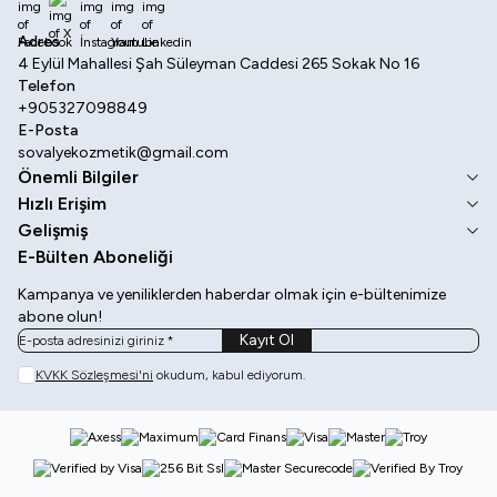
Facebook
X
İnstagram
Youtube
Linkedin
Adres
4 Eylül Mahallesi Şah Süleyman Caddesi 265 Sokak No 16
Telefon
+905327098849
E-Posta
sovalyekozmetik@gmail.com
Önemli Bilgiler
Hızlı Erişim
Gelişmiş
E-Bülten Aboneliği
Kampanya ve yeniliklerden haberdar olmak için e-bültenimize
abone olun!
Kayıt Ol
KVKK Sözleşmesi'ni
okudum, kabul ediyorum.