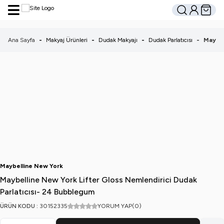
Hesabım
Sepetim
Ara
Ana Sayfa
-
Makyaj Ürünleri
-
Dudak Makyajı
-
Dudak Parlatıcısı
-
Maybel
Maybelline New York
Maybelline New York Lifter Gloss Nemlendirici Dudak
Parlatıcısı- 24 Bubblegum
ÜRÜN KODU :
30152335
YORUM YAP
(0)