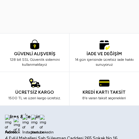
Peach Ring
199,99
TL
99,99
TL
699,99
TL
GÜVENLİ ALIŞVERİŞ
İADE VE DEĞİŞİM
128 bit SSL Güvenlik sistemini
14 gün içerisinde ücretsiz iade hakkı
kullanmaktayız
sunuyoruz
ÜCRETSİZ KARGO
KREDİ KARTI TAKSİT
1500 TL ve üzeri kargo ücretsiz.
8'e varan taksit seçenekleri
Adres & İletişim
Facebook
X
İnstagram
Youtube
Linkedin
Adres
4 Eylül Mahallesi Şah Süleyman Caddesi 265 Sokak No 16