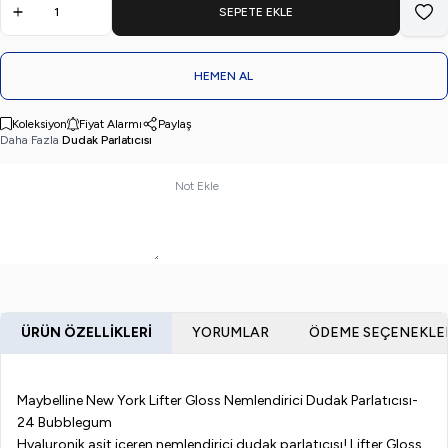
SEPETE EKLE
Favo
HEMEN AL
Koleksiyon
Fiyat Alarmı
Paylaş
Daha Fazla
Dudak Parlatıcısı
Not Ekle
ÜRÜN ÖZELLIKLERI
YORUMLAR
ÖDEME SEÇENEKLE
Maybelline New York Lifter Gloss Nemlendirici Dudak Parlatıcısı-
24 Bubblegum
Hyaluronik asit içeren nemlendirici dudak parlatıcısı! Lifter Gloss