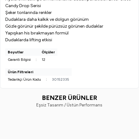
Candy Drop Serisi
Şeker tonlarında renkler
Dudaklara daha kalkık ve dolgun görünüm
Gözle görünür şekilde pürüzsüz görünen dudaklar
Yapışkan his bırakmayan formül
Dudaklarda lifting etkisi
Boyutlar
Ölçüler
Garanti Bilgisi
:
12
Ürün Filtreleri
Tedarikçi Ürün Kodu
:
30152335
BENZER ÜRÜNLER
Eşsiz Tasarım / Üstün Performans
Gabrini
Maybelline New York
Yeni
%
50
Yeni
Gabrini Fruit Roll On Lipgloss
Maybelline New York Lifter Glos
Strawberry
Nemlendirici Dudak Parlatıcısı- 