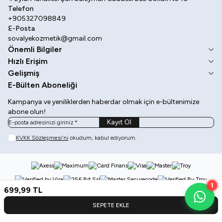
Telefon
+905327098849
E-Posta
sovalyekozmetik@gmail.com
Önemli Bilgiler
Hızlı Erişim
Gelişmiş
E-Bülten Aboneliği
Kampanya ve yeniliklerden haberdar olmak için e-bültenimize
abone olun!
Kayıt Ol
KVKK Sözleşmesi'ni
okudum, kabul ediyorum.
1
699,99
TL
SEPETE EKLE
Kategoriler