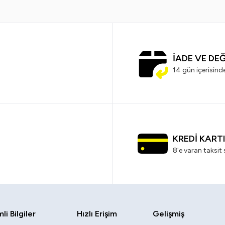
İADE VE DE
14 gün içerisind
KREDİ KART
8'e varan taksit 
i Bilgiler
Hızlı Erişim
Gelişmiş