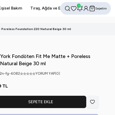
5
işisel Bakım
Tıraş, Ağda ve Epilasyon
Avantajlı Setler
Sepetim
Favorilerim
Hesabım
Ara
 Poreless Foundation 220 Natural Beige 30 ml
York Fondöten Fit Me Matte + Poreless
Natural Beige 30 ml
2n-fg-4082
YORUM YAP
(0)
9
TL
SEPETE EKLE
Favoriye Ekle