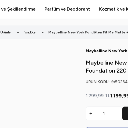
 ve Şekillendirme
Parfüm ve Deodorant
Kozmetik ve K
Ürünleri
-
Fondöten
-
Maybelline New York Fondöten Fit Me Matte +
Maybelline New York
Maybelline New 
Foundation 220 
ÜRÜN KODU :
fp50234
1.199,9
1.299,99
TL