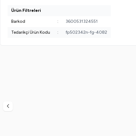
Ürün Filtreleri
Barkod
:
3600531324551
Tedarikçi Ürün Kodu
:
fp502342n-fg-4082
%
50
%
57
Pretty Beauty
Pretty Beauty High Cover Yüksek Kapatıcı
Pretty Be
Etkili Porselen Fondöten No:3
Etkili
599,99
TL
299,99
TL