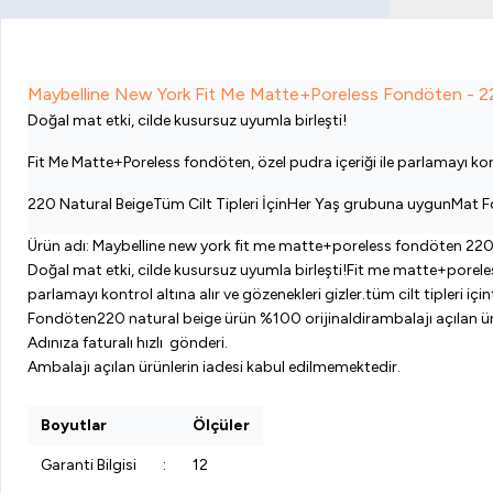
Maybelline New York Fit Me Matte+Poreless Fondöten - 2
Doğal mat etki, cilde kusursuz uyumla birleşti!
Fit Me Matte+Poreless fondöten, özel pudra içeriği ile parlamayı kontr
220 Natural BeigeTüm Cilt Tipleri İçinHer Yaş grubuna uygunMat 
Ürün adı: Maybelline new york fit me matte+poreless fondöten 220
Doğal mat etki, cilde kusursuz uyumla birleşti!Fit me matte+poreles
parlamayı kontrol altına alır ve gözenekleri gizler.tüm cilt tipleri için
Fondöten220 natural beige ürün %100 orijinaldirambalajı açılan ür
Adınıza faturalı hızlı gönderi.
Ambalajı açılan ürünlerin iadesi kabul edilmemektedir.
Boyutlar
Ölçüler
Garanti Bilgisi
:
12