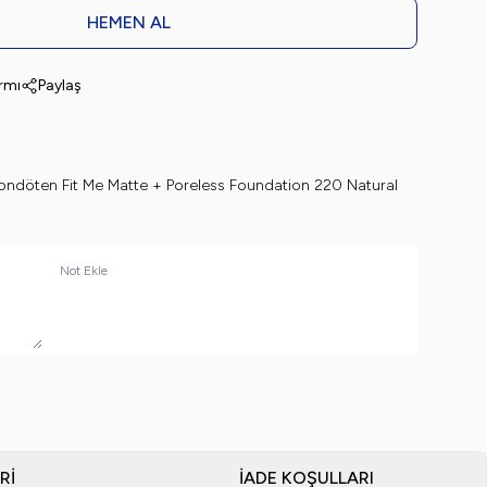
HEMEN AL
armı
Paylaş
ondöten Fit Me Matte + Poreless Foundation 220 Natural
Not Ekle
RI
İADE KOŞULLARI