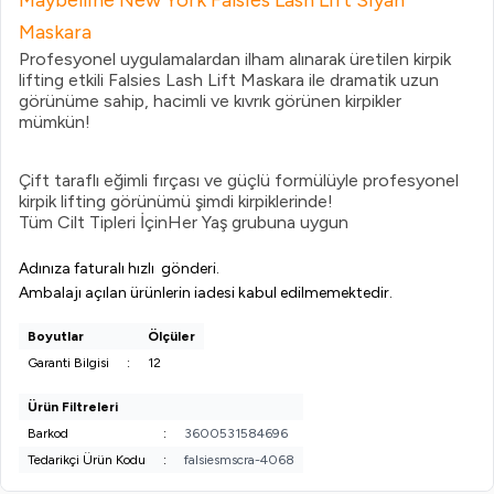
Maybelline New York Falsies Lash Lift Siyah
Maskara
Profesyonel uygulamalardan ilham alınarak üretilen kirpik
lifting etkili Falsies Lash Lift Maskara ile dramatik uzun
görünüme sahip, hacimli ve kıvrık görünen kirpikler
mümkün!
Çift taraflı eğimli fırçası ve güçlü formülüyle profesyonel
kirpik lifting görünümü şimdi kirpiklerinde!
Tüm Cilt Tipleri İçinHer Yaş grubuna uygun
Adınıza faturalı hızlı gönderi.
Ambalajı açılan ürünlerin iadesi kabul edilmemektedir.
Boyutlar
Ölçüler
Garanti Bilgisi
:
12
Ürün Filtreleri
Barkod
:
3600531584696
Tedarikçi Ürün Kodu
:
falsiesmscra-4068