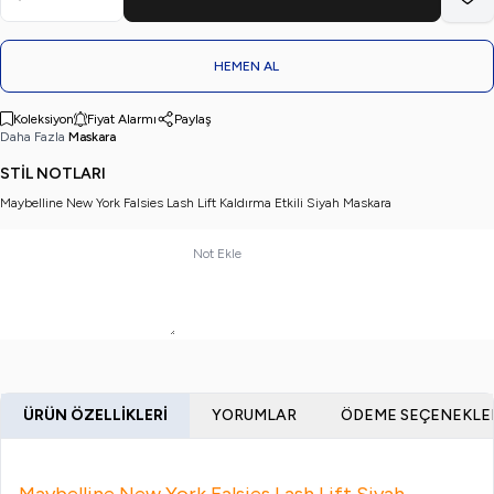
Favo
HEMEN AL
Koleksiyon
Fiyat Alarmı
Paylaş
Daha Fazla
Maskara
STİL NOTLARI
Maybelline New York Falsies Lash Lift Kaldırma Etkili Siyah Maskara
Not Ekle
ÜRÜN ÖZELLIKLERI
YORUMLAR
ÖDEME SEÇENEKLE