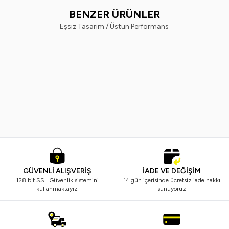
BENZER ÜRÜNLER
Eşsiz Tasarım / Üstün Performans
Rose
Maybelline New York
%
40
%
20
Rose Rosemaskara Sky
Maybelline New York Volum'
Hıgh*24rm-2274
Express Rocket Ekstra Siyah
Maskara & Micellar Makyaj
499,99
TL
299,99
TL
999,99
TL
799,99
TL
Temizleme Suyu
GÜVENLİ ALIŞVERİŞ
İADE VE DEĞİŞİM
128 bit SSL Güvenlik sistemini
14 gün içerisinde ücretsiz iade hakkı
kullanmaktayız
sunuyoruz