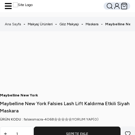
Hesabım
Sepetim
Ara
Ana Sayfa
-
Makyaj Ürünleri
-
Göz Makyajı
-
Maskara
-
Maybelline New Y
Maybelline New York
Maybelline New York Falsies Lash Lift Kaldırma Etkili Siyah
Maskara
ÜRÜN KODU :
falsiesmscra-4068
YORUM YAP
(0)
SEPETE EKLE