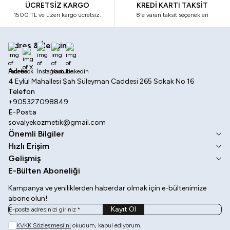
ÜCRETSİZ KARGO
KREDİ KARTI TAKSİT
1500 TL ve üzeri kargo ücretsiz.
8'e varan taksit seçenekleri
Adres & İletişim
Facebook
X
İnstagram
Youtube
Linkedin
Adres
4 Eylül Mahallesi Şah Süleyman Caddesi 265 Sokak No 16
Telefon
+905327098849
E-Posta
sovalyekozmetik@gmail.com
Önemli Bilgiler
Hızlı Erişim
Gelişmiş
E-Bülten Aboneliği
Kampanya ve yeniliklerden haberdar olmak için e-bültenimize
abone olun!
Kayıt Ol
KVKK Sözleşmesi'ni
okudum, kabul ediyorum.