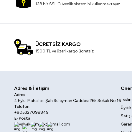
128 bit SSL Güvenlik sistemini kullanmaktayız
ÜCRETSİZ KARGO
1500 TL ve üzeri kargo ücretsiz.
Adres & İletişim
Öneml
Adres
Teslim
4 Eylül Mahallesi Şah Süleyman Caddesi 265 Sokak No 16
Telefon
Üyeli
+905327098849
Satış
E-Posta
sovalyekozmetik@gmail.com
Garant