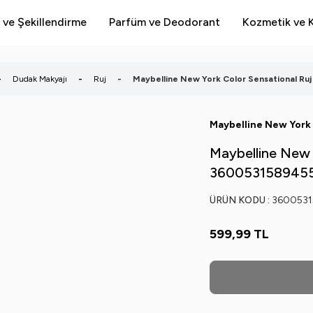
 ve Şekillendirme
Parfüm ve Deodorant
Kozmetik ve K
-
Dudak Makyajı
-
Ruj
-
Maybelline New York Color Sensational Ru
Maybelline New York
Maybelline New 
360053158945
ÜRÜN KODU :
360053
599,99
TL