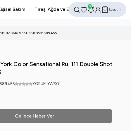
5
işisel Bakım
Tıraş, Ağda ve Epilasyon
Avantajlı Setler
Sepetim
Favorilerim
Hesabım
Ara
j 111 Double Shot 3600531589455
York Color Sensational Ruj 111 Double Shot
5
1589455
YORUM YAP
(0)
Gelince Haber Ver