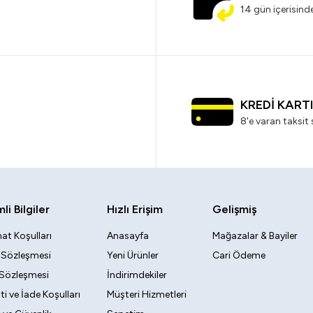
14 gün içerisind
KREDİ KART
8'e varan taksit 
i Bilgiler
Hızlı Erişim
Gelişmiş
at Koşulları
Anasayfa
Mağazalar & Bayiler
k Sözleşmesi
Yeni Ürünler
Cari Ödeme
 Sözleşmesi
İndirimdekiler
i ve İade Koşulları
Müşteri Hizmetleri