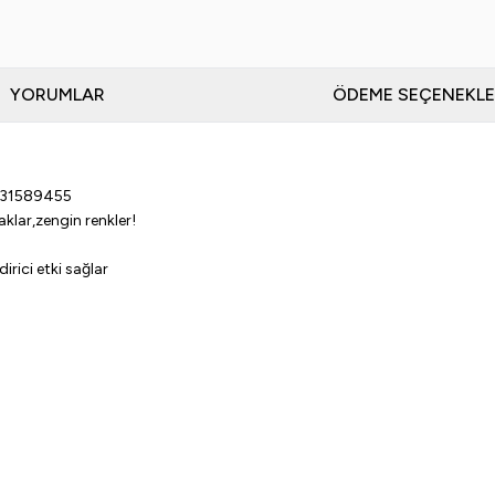
YORUMLAR
ÖDEME SEÇENEKLE
0531589455
lar,zengin renkler!
ici etki sağlar