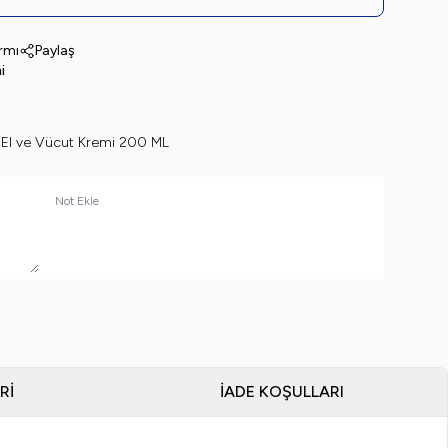
armı
Paylaş
i
 El ve Vücut Kremi 200 ML
Not Ekle
RI
İADE KOŞULLARI