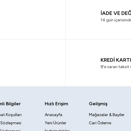
İADE VE DE
14 gün içerisind
KREDİ KART
8'e varan taksit 
i Bilgiler
Hızlı Erişim
Gelişmiş
at Koşulları
Anasayfa
Mağazalar & Bayiler
k Sözleşmesi
Yeni Ürünler
Cari Ödeme