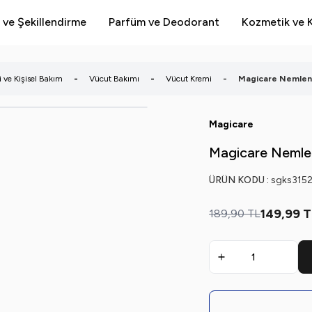
 ve Şekillendirme
Parfüm ve Deodorant
Kozmetik ve K
 ve Kişisel Bakım
-
Vücut Bakımı
-
Vücut Kremi
-
Magicare Nemlend
Magicare
Magicare Nemlen
ÜRÜN KODU :
sgks315
149,99
T
189,90
TL