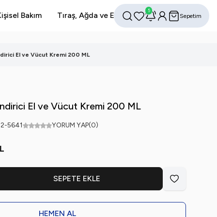
5
işisel Bakım
Tıraş, Ağda ve Epilasyon
Avantajlı Setler
Sepetim
Favorilerim
Hesabım
Ara
irici El ve Vücut Kremi 200 ML
dirici El ve Vücut Kremi 200 ML
22-5641
YORUM YAP
(0)
L
SEPETE EKLE
Favoriye Ekle
HEMEN AL