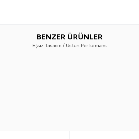
BENZER ÜRÜNLER
Eşsiz Tasarım / Üstün Performans
Neutrogena
ena hydro boost jel krem vücut
losyonu 400 ml
499,99
TL
299,99
TL