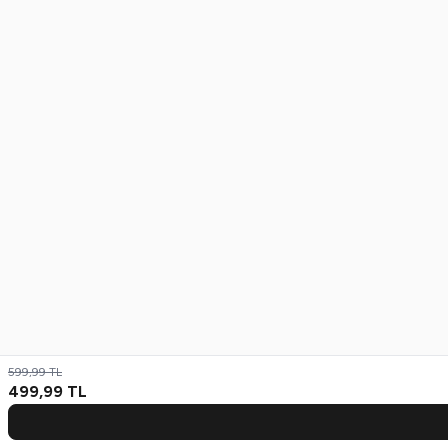
599,99
TL
499,99
TL