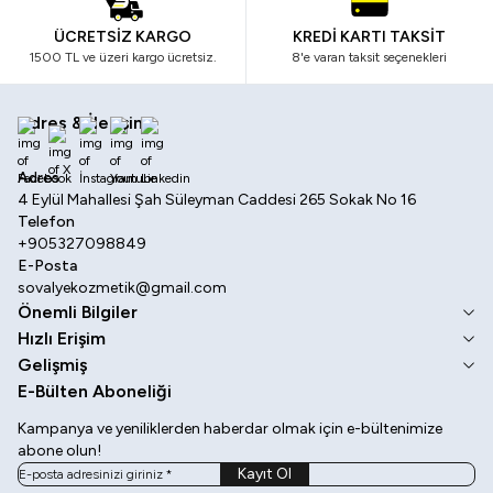
ÜCRETSİZ KARGO
KREDİ KARTI TAKSİT
1500 TL ve üzeri kargo ücretsiz.
8'e varan taksit seçenekleri
Adres & İletişim
Facebook
X
İnstagram
Youtube
Linkedin
Adres
4 Eylül Mahallesi Şah Süleyman Caddesi 265 Sokak No 16
Telefon
+905327098849
E-Posta
sovalyekozmetik@gmail.com
Önemli Bilgiler
Hızlı Erişim
Gelişmiş
E-Bülten Aboneliği
Kampanya ve yeniliklerden haberdar olmak için e-bültenimize
abone olun!
Kayıt Ol