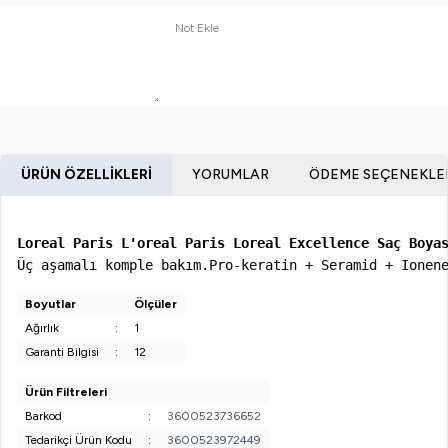
Not Ekle
ÜRÜN ÖZELLIKLERI
YORUMLAR
ÖDEME SEÇENEKLE
Üç aşamalı komple bakım.Pro-keratin + Seramid + Ionen
Boyutlar
Ölçüler
Ağırlık
:
1
Garanti Bilgisi
:
12
Ürün Filtreleri
Barkod
:
3600523736652
Tedarikçi Ürün Kodu
:
3600523972449