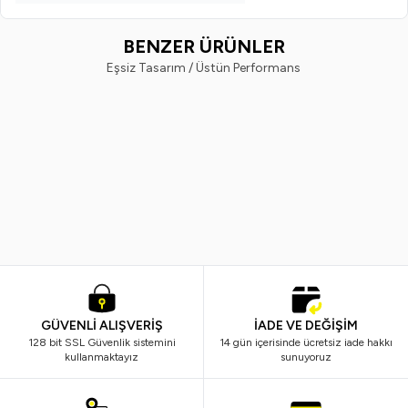
BENZER ÜRÜNLER
Eşsiz Tasarım / Üstün Performans
Maxx
Palette
%
40
%
15
Maxx Deluxe Mavi 60 ml Saç Boyası
Palette Göz Alıcı Renkler Siyah 1
Oksidan
Saç Boyası X10
249,90
TL
149,99
TL
1.998,99
TL
1.699,99
TL
GÜVENLİ ALIŞVERİŞ
İADE VE DEĞİŞİM
128 bit SSL Güvenlik sistemini
14 gün içerisinde ücretsiz iade hakkı
kullanmaktayız
sunuyoruz