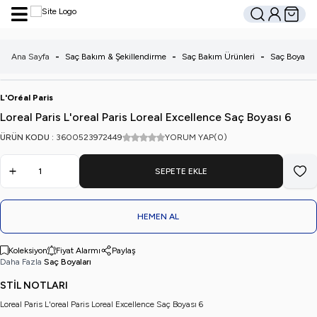
Hesabım
Sepetim
Ara
Ana Sayfa
-
Saç Bakım & Şekillendirme
-
Saç Bakım Ürünleri
-
Saç Boyaları
L'Oréal Paris
Loreal Paris L'oreal Paris Loreal Excellence Saç Boyası 6
ÜRÜN KODU :
3600523972449
YORUM YAP
(0)
SEPETE EKLE
Favo
HEMEN AL
Koleksiyon
Fiyat Alarmı
Paylaş
Daha Fazla
Saç Boyaları
STİL NOTLARI
Loreal Paris L'oreal Paris Loreal Excellence Saç Boyası 6