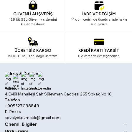
GÜVENLİ ALIŞVERİŞ
İADE VE DEĞİŞİM
128 bit SSL Güvenlik sistemini
14 gün içerisinde ücretsiz iade hakkı
kullanmaktayız
sunuyoruz
ÜCRETSİZ KARGO
KREDİ KARTI TAKSİT
1500 TL ve üzeri kargo ücretsiz.
8'e varan taksit seçenekleri
Adres & İletişim
Facebook
X
İnstagram
Youtube
Linkedin
Adres
4 Eylül Mahallesi Şah Süleyman Caddesi 265 Sokak No 16
Telefon
+905327098849
E-Posta
sovalyekozmetik@gmail.com
Önemli Bilgiler
Hızlı Erişim