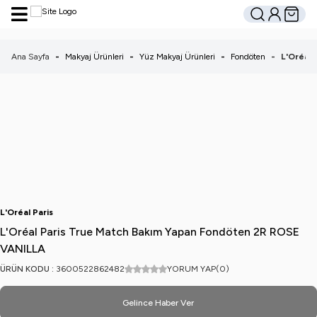
Hesabım
Sepetim
Ara
Ana Sayfa
-
Makyaj Ürünleri
-
Yüz Makyaj Ürünleri
-
Fondöten
-
L'Oréal
L'Oréal Paris
L'Oréal Paris True Match Bakım Yapan Fondöten 2R ROSE
VANILLA
ÜRÜN KODU :
3600522862482
YORUM YAP
(0)
Gelince Haber Ver