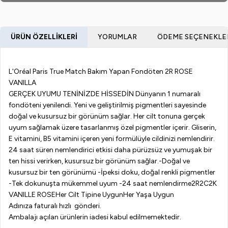
ÜRÜN ÖZELLIKLERI
YORUMLAR
ÖDEME SEÇENEKLE
L'Oréal Paris True Match Bakım Yapan Fondöten 2R ROSE
VANILLA
GERÇEK UYUMU TENİNİZDE HİSSEDİN Dünyanın 1 numaralı
fondöteni yenilendi. Yeni ve geliştirilmiş pigmentleri sayesinde
doğal ve kusursuz bir görünüm sağlar. Her cilt tonuna gerçek
uyum sağlamak üzere tasarlanmış özel pigmentler içerir. Gliserin,
E vitamini, B5 vitamini içeren yeni formülüyle cildinizi nemlendirir.
24 saat süren nemlendirici etkisi daha pürüzsüz ve yumuşak bir
ten hissi verirken, kusursuz bir görünüm sağlar.-Doğal ve
kusursuz bir ten görünümü -İpeksi doku, doğal renkli pigmentler
-Tek dokunuşta mükemmel uyum -24 saat nemlendirme2R2C2K
VANILLE ROSEHer Cilt Tipine UygunHer Yaşa Uygun
Adınıza faturalı hızlı gönderi.
Ambalajı açılan ürünlerin iadesi kabul edilmemektedir.