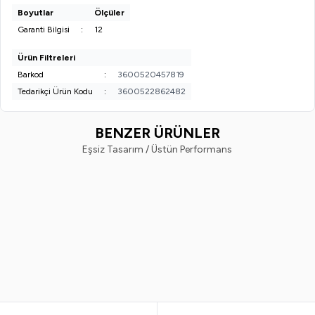
Boyutlar
Ölçüler
Garanti Bilgisi
:
12
Ürün Filtreleri
Barkod
:
3600520457819
Tedarikçi Ürün Kodu
:
3600522862482
BENZER ÜRÜNLER
Eşsiz Tasarım / Üstün Performans
Pretty Beauty
Pretty Beauty
%
50
%
57
Pretty Beauty High Cover Yüksek
Pretty Beauty High Cover Yüks
Kapatıcı Etkili Porselen Fondöten
Kapatıcı Etkili Porselen Fondöt
No:3
No 1 104-1
599,99
TL
299,99
TL
699,99
TL
299,99
TL