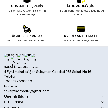
GÜVENLİ ALIŞVERİŞ
İADE VE DEĞİŞİM
128 bit SSL Güvenlik sistemini
14 gün içerisinde ücretsiz iade hakkı
kullanmaktayız
sunuyoruz
ÜCRETSİZ KARGO
KREDİ KARTI TAKSİT
1500 TL ve üzeri kargo ücretsiz.
8'e varan taksit seçenekleri
Adres & İletişim
Facebook
X
İnstagram
Youtube
Linkedin
Adres
4 Eylül Mahallesi Şah Süleyman Caddesi 265 Sokak No 16
Telefon
+905327098849
E-Posta
sovalyekozmetik@gmail.com
Önemli Bilgiler
Hızlı Erişim
Gelişmiş