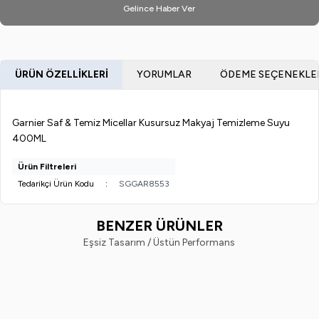
Gelince Haber Ver
ÜRÜN ÖZELLIKLERI
YORUMLAR
ÖDEME SEÇENEKLE
Garnier Saf & Temiz Micellar Kusursuz Makyaj Temizleme Suyu
400ML
Ürün Filtreleri
Tedarikçi Ürün Kodu
:
SGGAR8553
BENZER ÜRÜNLER
Eşsiz Tasarım / Üstün Performans
Nivea
Nivea
%
22
%
18
Nivea Aqua Sensation Canlandırıcı
Nıvea Urban Skın Detox Masket
Temizleme Jeli 200 ML + Cilt
75ML Yüz Temizleme Fırçası