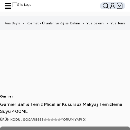
Hesabım
Sepetim
Ara
Ana Sayfa
-
Kozmetik Ürünleri ve Kişisel Bakım
-
Yüz Bakımı
-
Yüz Temizle
Garnier
Garnier Saf & Temiz Micellar Kusursuz Makyaj Temizleme
Suyu 400ML
ÜRÜN KODU :
SGGAR8553
YORUM YAP
(0)