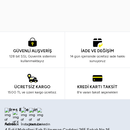
Temizleme Fırçası
899,99
TL
699,99
TL
599,99
TL
489,99
TL
GÜVENLİ ALIŞVERİŞ
İADE VE DEĞİŞİM
128 bit SSL Güvenlik sistemini
14 gün içerisinde ücretsiz iade hakkı
kullanmaktayız
sunuyoruz
ÜCRETSİZ KARGO
KREDİ KARTI TAKSİT
1500 TL ve üzeri kargo ücretsiz.
8'e varan taksit seçenekleri
Adres & İletişim
Facebook
X
İnstagram
Youtube
Linkedin
Adres
4 Eylül Mahallesi Şah Süleyman Caddesi 265 Sokak No 16