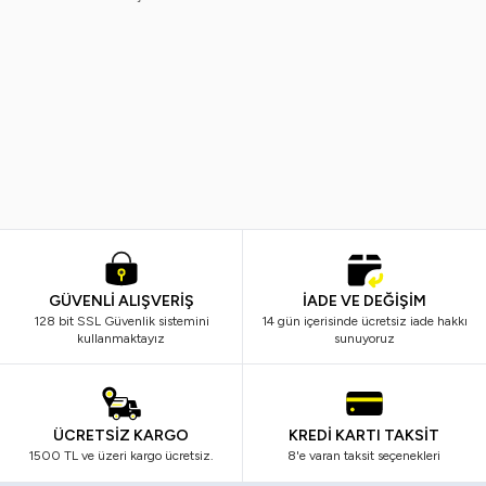
Ostwint
Nivea
Yeni
%
20
Yeni
%
33
Ostwint El Vücut Losyonu Shea
Nivea Body Q10 Sıkılaştırıcı Vüc
Yağlı 500ML.
Sütü 250 ml
249,99
TL
198,99
TL
599,99
TL
399,99
TL
GÜVENLİ ALIŞVERİŞ
İADE VE DEĞİŞİM
128 bit SSL Güvenlik sistemini
14 gün içerisinde ücretsiz iade hakkı
kullanmaktayız
sunuyoruz
ÜCRETSİZ KARGO
KREDİ KARTI TAKSİT
1500 TL ve üzeri kargo ücretsiz.
8'e varan taksit seçenekleri