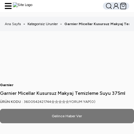
Hesabım
Sepetim
Ara
Ana Sayfa
-
Kategorisiz Urunler
-
Garnier Micellar Kusursuz Makyaj Tem
Garnier
Garnier Micellar Kusursuz Makyaj Temizleme Suyu 375ml
ÜRÜN KODU :
3600542421744
YORUM YAP
(0)
Gelince Haber Ver