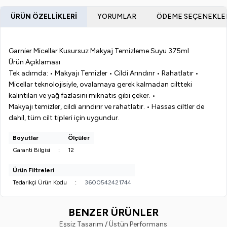
ÜRÜN ÖZELLIKLERI
YORUMLAR
ÖDEME SEÇENEKLE
Garnier Micellar Kusursuz Makyaj Temizleme Suyu 375ml
Ürün Açıklaması
Tek adımda: • Makyajı Temizler • Cildi Arındırır • Rahatlatır •
Micellar teknolojisiyle, ovalamaya gerek kalmadan ciltteki
kalıntıları ve yağ fazlasını mıknatıs gibi çeker. •
Makyajı temizler, cildi arındırır ve rahatlatır. • Hassas ciltler de
dahil, tüm cilt tipleri için uygundur.
Boyutlar
Ölçüler
Garanti Bilgisi
:
12
Ürün Filtreleri
Tedarikçi Ürün Kodu
:
3600542421744
BENZER ÜRÜNLER
Eşsiz Tasarım / Üstün Performans