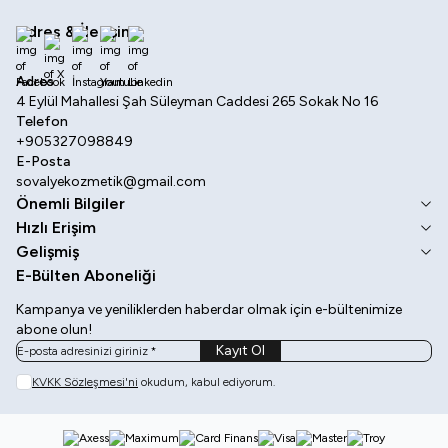
Adres & İletişim
Facebook
X
İnstagram
Youtube
Linkedin
Adres
4 Eylül Mahallesi Şah Süleyman Caddesi 265 Sokak No 16
Telefon
+905327098849
E-Posta
sovalyekozmetik@gmail.com
Önemli Bilgiler
Hızlı Erişim
Gelişmiş
E-Bülten Aboneliği
Kampanya ve yeniliklerden haberdar olmak için e-bültenimize
abone olun!
Kayıt Ol
KVKK Sözleşmesi'ni
okudum, kabul ediyorum.