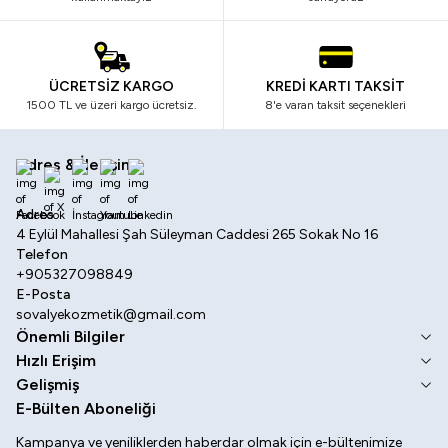
ÜCRETSİZ KARGO
KREDİ KARTI TAKSİT
1500 TL ve üzeri kargo ücretsiz.
8'e varan taksit seçenekleri
Adres & İletişim
Facebook
X
İnstagram
Youtube
Linkedin
Adres
4 Eylül Mahallesi Şah Süleyman Caddesi 265 Sokak No 16
Telefon
+905327098849
E-Posta
sovalyekozmetik@gmail.com
Önemli Bilgiler
Hızlı Erişim
Gelişmiş
E-Bülten Aboneliği
Kampanya ve yeniliklerden haberdar olmak için e-bültenimize