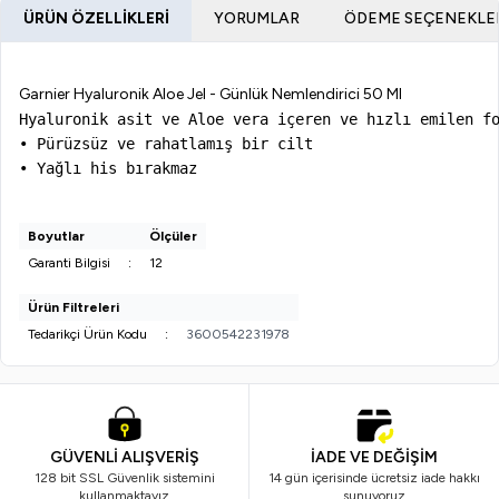
ÜRÜN ÖZELLIKLERI
YORUMLAR
ÖDEME SEÇENEKLE
Garnier Hyaluronik Aloe Jel - Günlük Nemlendirici 50 Ml
Hyaluronik asit ve Aloe vera içeren ve hızlı emilen fo
• Pürüzsüz ve rahatlamış bir cilt 

• Yağlı his bırakmaz

Boyutlar
Ölçüler
Garanti Bilgisi
:
12
Ürün Filtreleri
Tedarikçi Ürün Kodu
:
3600542231978
GÜVENLİ ALIŞVERİŞ
İADE VE DEĞİŞİM
128 bit SSL Güvenlik sistemini
14 gün içerisinde ücretsiz iade hakkı
kullanmaktayız
sunuyoruz