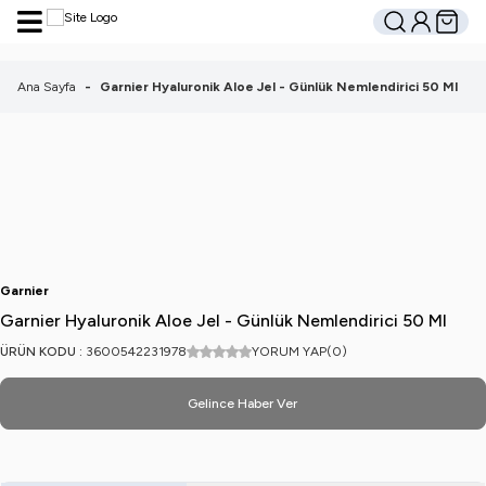
Hesabım
Sepetim
Ara
Ana Sayfa
-
Garnier Hyaluronik Aloe Jel - Günlük Nemlendirici 50 Ml
Garnier
Garnier Hyaluronik Aloe Jel - Günlük Nemlendirici 50 Ml
ÜRÜN KODU :
3600542231978
YORUM YAP
(0)
Gelince Haber Ver