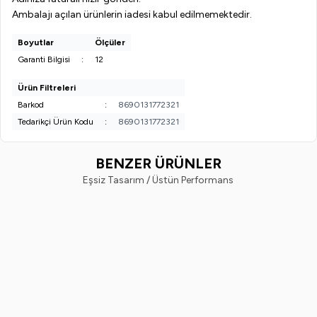
Ambalajı açılan ürünlerin iadesi kabul edilmemektedir.
Boyutlar
Ölçüler
Garanti Bilgisi
:
12
Ürün Filtreleri
Barkod
:
8690131772321
Tedarikçi Ürün Kodu
:
8690131772321
BENZER ÜRÜNLER
Eşsiz Tasarım / Üstün Performans
Pretty Beauty
Pretty Beauty
%
50
%
57
Pretty Beauty High Cover Yüksek
Pretty Beauty High Cover Yüks
Kapatıcı Etkili Porselen Fondöten
Kapatıcı Etkili Porselen Fondöt
No:3
No 1 104-1
599,99
TL
299,99
TL
699,99
TL
299,99
TL