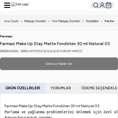
Hesabım
Sepetim
Ara
Ana Sayfa
-
Makyaj Ürünleri
-
Yüz Makyaj Ürünleri
-
Fondöten
-
Farmasi
Farmasi
Farmasi Make Up Stay Matte Fondöten 30 ml Natural 03
ÜRÜN KODU :
8690131772321
YORUM YAP
(0)
Gelince Haber Ver
ÜRÜN ÖZELLIKLERI
YORUMLAR
ÖDEME SEÇENEKLE
Farmasi Make Up Stay Matte Fondöten 30 ml Natural 03
Parlama ve yağlanma problemlerini önlemek için özel o
Adınıza faturalı hızlı gönderi.