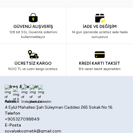
GÜVENLİ ALIŞVERİŞ
İADE VE DEĞİŞİM
128 bit SSL Güvenlik sistemini
14 gün içerisinde ücretsiz iade hakkı
kullanmaktayız
sunuyoruz
ÜCRETSİZ KARGO
KREDİ KARTI TAKSİT
1500 TL ve üzeri kargo ücretsiz.
8'e varan taksit seçenekleri
Adres & İletişim
Facebook
X
İnstagram
Youtube
Linkedin
Adres
4 Eylül Mahallesi Şah Süleyman Caddesi 265 Sokak No 16
Telefon
+905327098849
E-Posta
sovalyekozmetik@gmail.com