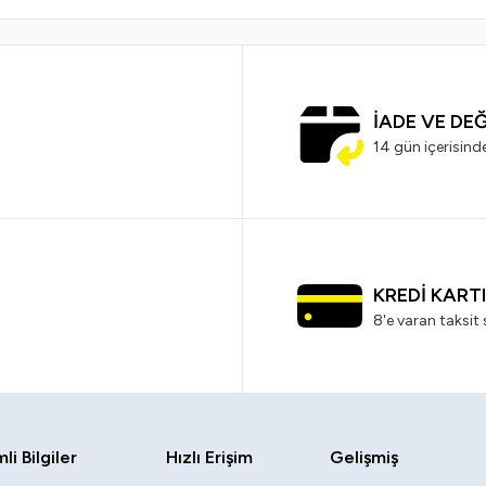
İADE VE DE
14 gün içerisind
KREDİ KART
8'e varan taksit 
i Bilgiler
Hızlı Erişim
Gelişmiş