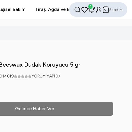
5
işisel Bakım
Tıraş, Ağda ve Epilasyon
Avantajlı Setler
Sepetim
Favorilerim
Hesabım
Ara
 Beeswax Dudak Koruyucu 5 gr
014619
YORUM YAP
(0)
Gelince Haber Ver