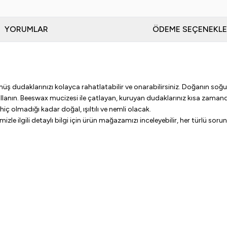
YORUMLAR
ÖDEME SEÇENEKLE
udaklarınızı kolayca rahatlatabilir ve onarabilirsiniz. Doğanın soğuk, g
ın. Beeswax mucizesi ile çatlayan, kuruyan dudaklarınız kısa zamanda 
iç olmadığı kadar doğal, ışıltılı ve nemli olacak.
ilgili detaylı bilgi için ürün mağazamızı inceleyebilir, her türlü sorunuz