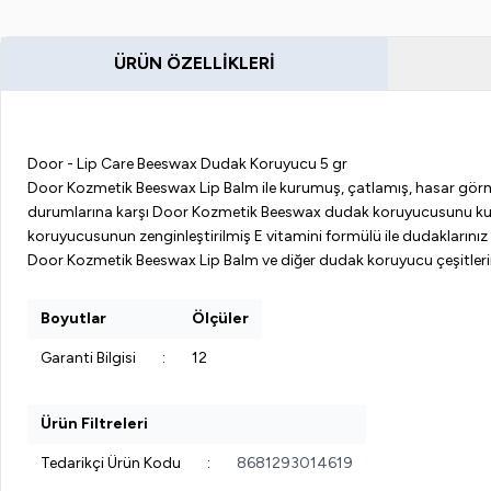
ÜRÜN ÖZELLIKLERI
Door - Lip Care Beeswax Dudak Koruyucu 5 gr
Door Kozmetik Beeswax Lip Balm ile kurumuş, çatlamış, hasar görmüş d
durumlarına karşı Door Kozmetik Beeswax dudak koruyucusunu kullan
koruyucusunun zenginleştirilmiş E vitamini formülü ile dudaklarınız h
Door Kozmetik Beeswax Lip Balm ve diğer dudak koruyucu çeşitlerimizle 
Boyutlar
Ölçüler
Garanti Bilgisi
:
12
Ürün Filtreleri
Tedarikçi Ürün Kodu
:
8681293014619