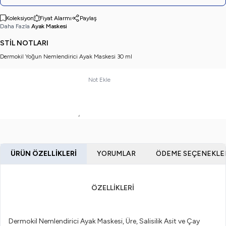
Koleksiyon
Fiyat Alarmı
Paylaş
Daha Fazla
Ayak Maskesi
STİL NOTLARI
Dermokil Yoğun Nemlendirici Ayak Maskesi 30 ml
Not Ekle
ÜRÜN ÖZELLIKLERI
YORUMLAR
ÖDEME SEÇENEKLE
ÖZELLİKLERİ
Dermokil Nemlendirici Ayak Maskesi, Üre, Salisilik Asit ve Çay