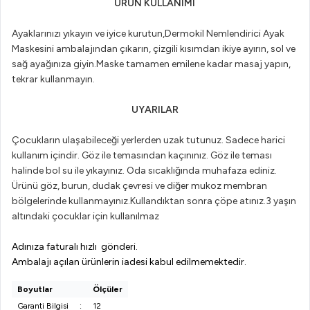
ÜRÜN KULLANIMI
Ayaklarınızı yıkayın ve iyice kurutun,Dermokil Nemlendirici Ayak
Maskesini ambalajından çıkarın, çizgili kısımdan ikiye ayırın, sol ve
sağ ayağınıza giyin.Maske tamamen emilene kadar masaj yapın,
tekrar kullanmayın.
UYARILAR
Çocukların ulaşabileceği yerlerden uzak tutunuz. Sadece harici
kullanım içindir. Göz ile temasından kaçınınız. Göz ile teması
halinde bol su ile yıkayınız. Oda sıcaklığında muhafaza ediniz.
Ürünü göz, burun, dudak çevresi ve diğer mukoz membran
bölgelerinde kullanmayınız.Kullandıktan sonra çöpe atınız.3 yaşın
altındaki çocuklar için kullanılmaz
Adınıza faturalı hızlı gönderi.
Ambalajı açılan ürünlerin iadesi kabul edilmemektedir.
Boyutlar
Ölçüler
Garanti Bilgisi
:
12