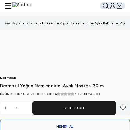
Hesabım
Sepetim
Ara
Ana Sayfa
-
Kozmetik Ürünleri ve Kişisel Bakım
-
El ve Ayak Bakımı
-
Ayak 
Dermokil
Dermokil Yoğun Nemlendirici Ayak Maskesi 30 ml
ÜRÜN KODU :
HBCV00002Q9EZA
YORUM YAP
(0)
SEPETE EKLE
Favo
HEMEN AL