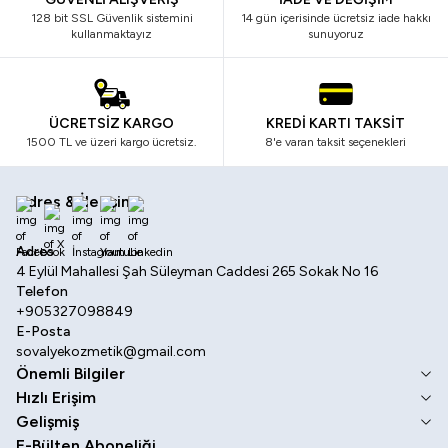
128 bit SSL Güvenlik sistemini
14 gün içerisinde ücretsiz iade hakkı
kullanmaktayız
sunuyoruz
ÜCRETSİZ KARGO
KREDİ KARTI TAKSİT
1500 TL ve üzeri kargo ücretsiz.
8'e varan taksit seçenekleri
Adres & İletişim
Facebook
X
İnstagram
Youtube
Linkedin
Adres
4 Eylül Mahallesi Şah Süleyman Caddesi 265 Sokak No 16
Telefon
+905327098849
E-Posta
sovalyekozmetik@gmail.com
Önemli Bilgiler
Hızlı Erişim
Gelişmiş
E-Bülten Aboneliği