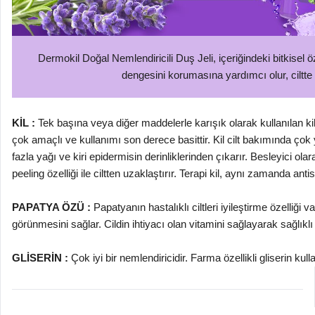
Dermokil Doğal Nemlendiricili Duş Jeli, içeriğindeki bitkisel öz
dengesini korumasına yardımcı olur, ciltte 
KİL :
Tek başına veya diğer maddelerle karışık olarak kullanılan kil, h
çok amaçlı ve kullanımı son derece basittir. Kil cilt bakımında çok y
fazla yağı ve kiri epidermisin derinliklerinden çıkarır. Besleyici olarak
peeling özelliği ile ciltten uzaklaştırır. Terapi kil, aynı zamanda antise
PAPATYA ÖZÜ :
Papatyanın hastalıklı ciltleri iyileştirme özelliği
görünmesini sağlar. Cildin ihtiyacı olan vitamini sağlayarak sağlıkl
GLİSERİN :
Çok iyi bir nemlendiricidir. Farma özellikli gliserin k