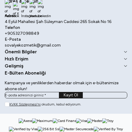
Adres & İletişim
Facebook
X
İnstagram
Youtube
Linkedin
Adres
4 Eylül Mahallesi Şah Süleyman Caddesi 265 Sokak No 16
Telefon
+905327098849
E-Posta
sovalyekozmetik@gmail.com
Önemli Bilgiler
Hızlı Erişim
Gelişmiş
E-Bülten Aboneliği
Kampanya ve yeniliklerden haberdar olmak için e-bültenimize
abone olun!
Kayıt Ol
KVKK Sözleşmesi'ni
okudum, kabul ediyorum.