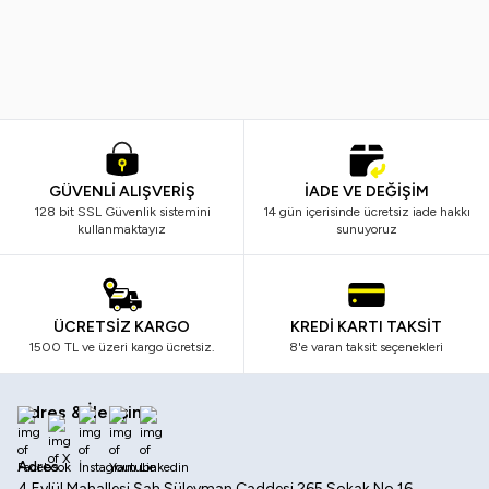
249,99
TL
198,99
TL
599,99
TL
399,99
TL
GÜVENLİ ALIŞVERİŞ
İADE VE DEĞİŞİM
128 bit SSL Güvenlik sistemini
14 gün içerisinde ücretsiz iade hakkı
kullanmaktayız
sunuyoruz
ÜCRETSİZ KARGO
KREDİ KARTI TAKSİT
1500 TL ve üzeri kargo ücretsiz.
8'e varan taksit seçenekleri
Adres & İletişim
Facebook
X
İnstagram
Youtube
Linkedin
Adres
4 Eylül Mahallesi Şah Süleyman Caddesi 265 Sokak No 16