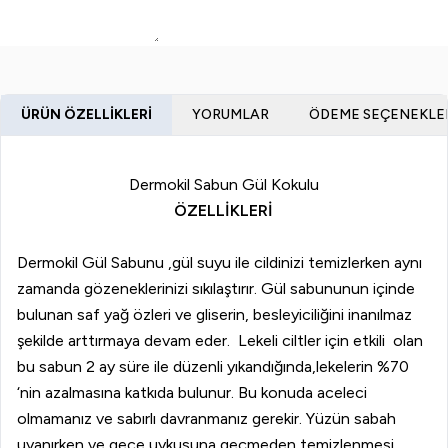
ÜRÜN ÖZELLIKLERI
YORUMLAR
ÖDEME SEÇENEKLE
Dermokil Sabun Gül Kokulu
ÖZELLİKLERİ
Dermokil Gül Sabunu ,gül suyu ile cildinizi temizlerken aynı
zamanda gözeneklerinizi sıkılaştırır. Gül sabununun içinde
bulunan saf yağ özleri ve gliserin, besleyiciliğini inanılmaz
şekilde arttırmaya devam eder. Lekeli ciltler için etkili olan
bu sabun 2 ay süre ile düzenli yıkandığında,lekelerin %70
‘nin azalmasına katkıda bulunur. Bu konuda aceleci
olmamanız ve sabırlı davranmanız gerekir. Yüzün sabah
uyanırken ve gece uykusuna geçmeden temizlenmesi