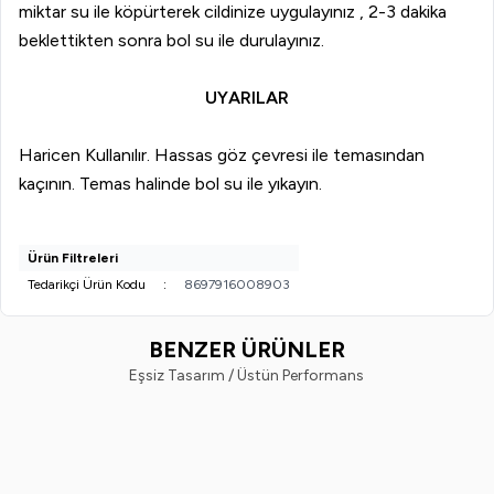
miktar su ile köpürterek cildinize uygulayınız , 2-3 dakika
beklettikten sonra bol su ile durulayınız.
UYARILAR
Haricen Kullanılır. Hassas göz çevresi ile temasından
kaçının. Temas halinde bol su ile yıkayın.
Ürün Filtreleri
Tedarikçi Ürün Kodu
:
8697916008903
BENZER ÜRÜNLER
Eşsiz Tasarım / Üstün Performans
Ostwint
Nivea
Yeni
%
20
Yeni
%
33
Ostwint El Vücut Losyonu Shea
Nivea Body Q10 Sıkılaştırıcı Vüc
Yağlı 500ML.
Sütü 250 ml