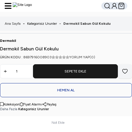
Hesabım
Sepetim
Ara
Ana Sayfa
-
Kategorisiz Urunler
-
Dermokil Sabun Gül Kokulu
Dermokil
Dermokil Sabun Gül Kokulu
ÜRÜN KODU :
8697916008903
YORUM YAP
(0)
SEPETE EKLE
Favo
HEMEN AL
Koleksiyon
Fiyat Alarmı
Paylaş
Daha Fazla
Kategorisiz Urunler
Not Ekle