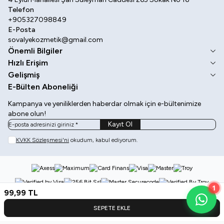
Telefon
+905327098849
E-Posta
sovalyekozmetik@gmail.com
Önemli Bilgiler
Hızlı Erişim
Gelişmiş
E-Bülten Aboneliği
Kampanya ve yeniliklerden haberdar olmak için e-bültenimize
abone olun!
Kayıt Ol
KVKK Sözleşmesi'ni
okudum, kabul ediyorum.
1
99,99
TL
SEPETE EKLE
Kategoriler