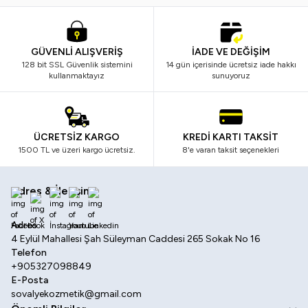
GÜVENLİ ALIŞVERİŞ
İADE VE DEĞİŞİM
128 bit SSL Güvenlik sistemini
14 gün içerisinde ücretsiz iade hakkı
kullanmaktayız
sunuyoruz
ÜCRETSİZ KARGO
KREDİ KARTI TAKSİT
1500 TL ve üzeri kargo ücretsiz.
8'e varan taksit seçenekleri
Adres & İletişim
Facebook
X
İnstagram
Youtube
Linkedin
Adres
4 Eylül Mahallesi Şah Süleyman Caddesi 265 Sokak No 16
Telefon
+905327098849
E-Posta
sovalyekozmetik@gmail.com