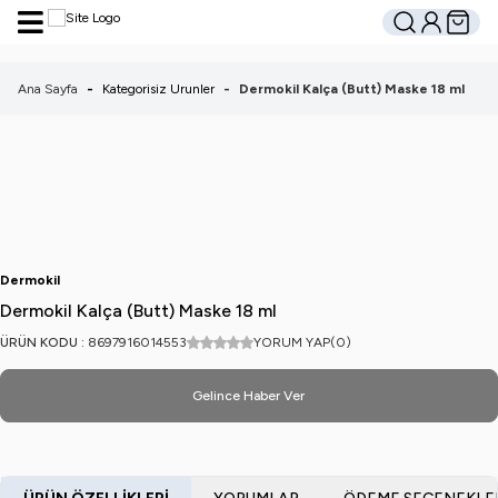
Hesabım
Sepetim
Ara
Ana Sayfa
-
Kategorisiz Urunler
-
Dermokil Kalça (Butt) Maske 18 ml
Dermokil
Dermokil Kalça (Butt) Maske 18 ml
ÜRÜN KODU :
8697916014553
YORUM YAP
(0)
Gelince Haber Ver