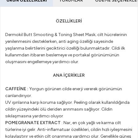
ÜRÜN ÖZELLIKLERI
YORUMLAR
ÖDEME SEÇENEKLE
ÖZELLİKLERİ
Dermokil Butt Smooting & Toning Sheet Mask; cilt hücrelerinin
yenilenmesini desteklerken, anti aging özelliği sayesinde
yaşlanma belirtilerini geciktirici özelliği bulunmaktadır. Cildi ilk
kullanımdan itibaren beslemeye ve portakal görünümünün
oluşmasını engellemeye yardımcı olur.
ANA İÇERİKLER
CAFFEİNE :
Yorgun görünen cilde enerji vererek görünümün
canlandırıyor.
UV ışınlarına karşı koruma sağlıyor. Peeling olarak kullanıldığında
cildin yüzeyindeki ölü deriden arınmasını sağlıyor. Cildin
sıkılaşmasına yardımcı oluyor
POMEGRANATE EXTRACT
: Nar, en çok yağlı ve karma cilt
türlerine iyi gelir. Anti-inflamatuar özellikleri, cildin hızlı iyileşmesini
kolaylaştırır ve etkin cilt onarımına yardımcı olur. Genellikle güneş