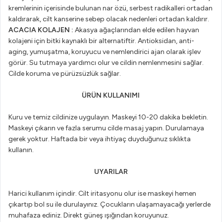
kremlerinin içerisinde bulunan nar özü, serbest radikalleri ortadan
kaldırarak, cilt kanserine sebep olacak nedenleri ortadan kaldırır.
ACACIA KOLAJEN :
Akasya ağaçlarından elde edilen hayvan
kolajeni için bitki kaynaklı bir alternatiftir. Antioksidan, anti-
aging, yumuşatma, koruyucu ve nemlendirici ajan olarak işlev
görür. Su tutmaya yardımcı olur ve cildin nemlenmesini sağlar.
Cilde koruma ve pürüzsüzlük sağlar.
ÜRÜN KULLANIMI
Kuru ve temiz cildinize uygulayın. Maskeyi 10-20 dakika bekletin.
Maskeyi çıkarın ve fazla serumu cilde masaj yapın. Durulamaya
gerek yoktur. Haftada bir veya ihtiyaç duyduğunuz sıklıkta
kullanın.
UYARILAR
Harici kullanım içindir. Cilt iritasyonu olur ise maskeyi hemen
çıkartıp bol su ile durulayınız. Çocukların ulaşamayacağı yerlerde
muhafaza ediniz. Direkt güneş ışığından koruyunuz.