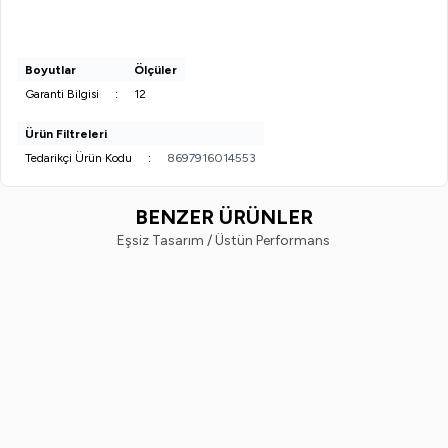
Boyutlar
Ölçüler
Garanti Bilgisi
:
12
Ürün Filtreleri
Tedarikçi Ürün Kodu
:
8697916014553
BENZER ÜRÜNLER
Eşsiz Tasarım / Üstün Performans
Ostwint
Nivea
Yeni
%
20
Yeni
%
33
Ostwint El Vücut Losyonu Shea
Nivea Body Q10 Sıkılaştırıcı Vüc
Yağlı 500ML.
Sütü 250 ml
249,99
TL
198,99
TL
599,99
TL
399,99
TL