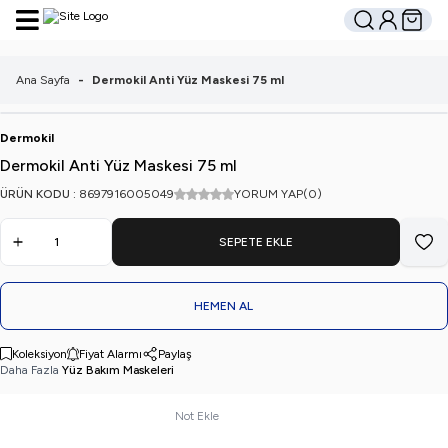
Hesabım
Sepetim
Ara
Ana Sayfa
-
Dermokil Anti Yüz Maskesi 75 ml
Dermokil
Dermokil Anti Yüz Maskesi 75 ml
ÜRÜN KODU :
8697916005049
YORUM YAP
(0)
SEPETE EKLE
Favo
HEMEN AL
Koleksiyon
Fiyat Alarmı
Paylaş
Daha Fazla
Yüz Bakım Maskeleri
Not Ekle