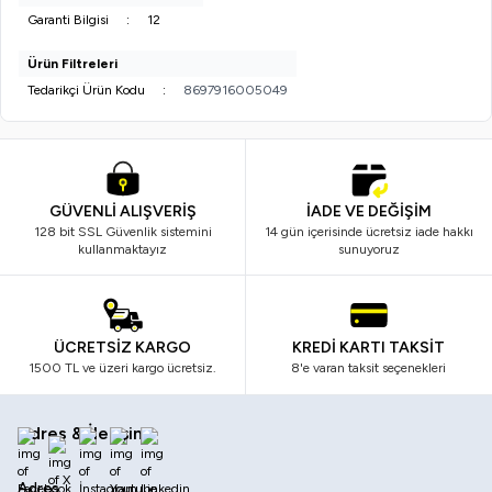
Garanti Bilgisi
:
12
Ürün Filtreleri
Tedarikçi Ürün Kodu
:
8697916005049
GÜVENLİ ALIŞVERİŞ
İADE VE DEĞİŞİM
128 bit SSL Güvenlik sistemini
14 gün içerisinde ücretsiz iade hakkı
kullanmaktayız
sunuyoruz
ÜCRETSİZ KARGO
KREDİ KARTI TAKSİT
1500 TL ve üzeri kargo ücretsiz.
8'e varan taksit seçenekleri
Adres & İletişim
Facebook
X
İnstagram
Youtube
Linkedin
Adres