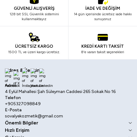
GÜVENLİ ALIŞVERİŞ
İADE VE DEĞİŞİM
128 bit SSL Güvenlik sistemini
14 gün içerisinde ücretsiz iade hakkı
kullanmaktayız
sunuyoruz
ÜCRETSİZ KARGO
KREDİ KARTI TAKSİT
1500 TL ve üzeri kargo ücretsiz.
8'e varan taksit seçenekleri
Adres & İletişim
Facebook
X
İnstagram
Youtube
Linkedin
Adres
4 Eylül Mahallesi Şah Süleyman Caddesi 265 Sokak No 16
Telefon
+905327098849
E-Posta
sovalyekozmetik@gmail.com
Önemli Bilgiler
Hızlı Erişim