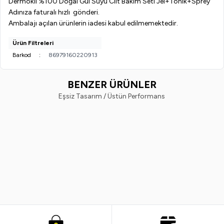
Dermokil %100 Doğal Gül Suyu Cilt Bakım Seti Jel+Tonik+Sprey
Adınıza faturalı hızlı gönderi.
Ambalajı açılan ürünlerin iadesi kabul edilmemektedir.
Ürün Filtreleri
Barkod
:
86979160220913
BENZER ÜRÜNLER
Eşsiz Tasarım / Üstün Performans
Ege Sir
Liva
%
22
%
22
Ege Sir Ağda Makinası Arcade Sir
Liva Pudralı Professional Kalıp S
Ağda Gold Gilding Altın Yıldız Set
Ağda Seti
898,99
TL
699,99
TL
899,99
TL
699,99
TL