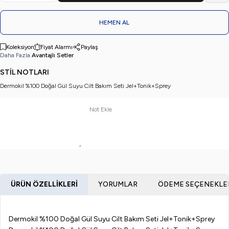
HEMEN AL
Koleksiyon
Fiyat Alarmı
Paylaş
Daha Fazla
Avantajlı Setler
STİL NOTLARI
Dermokil %100 Doğal Gül Suyu Cilt Bakım Seti Jel+Tonik+Sprey
Not Ekle
ÜRÜN ÖZELLIKLERI
YORUMLAR
ÖDEME SEÇENEKLE
Dermokil %100 Doğal Gül Suyu Cilt Bakım Seti Jel+Tonik+Sprey