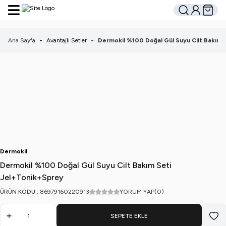
Hesabım
Sepetim
Ara
Ana Sayfa
-
Avantajlı Setler
-
Dermokil %100 Doğal Gül Suyu Cilt Bakım 
Dermokil
Dermokil %100 Doğal Gül Suyu Cilt Bakım Seti
Jel+Tonik+Sprey
ÜRÜN KODU :
86979160220913
YORUM YAP
(0)
SEPETE EKLE
Favo