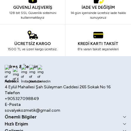
GÜVENLİ ALIŞVERİŞ
İADE VE DEĞİŞİM
128 bit SSL Güvenlik sistemini
14 gün içerisinde ücretsiz iade hakkı
kullanmaktayız
sunuyoruz
ÜCRETSİZ KARGO
KREDİ KARTI TAKSİT
1500 TL ve üzeri kargo ücretsiz.
8'e varan taksit seçenekleri
Adres & İletişim
Facebook
X
İnstagram
Youtube
Linkedin
Adres
4 Eylül Mahallesi Şah Süleyman Caddesi 265 Sokak No 16
Telefon
+905327098849
E-Posta
sovalyekozmetik@gmail.com
Önemli Bilgiler
Hızlı Erişim
Gelişmiş