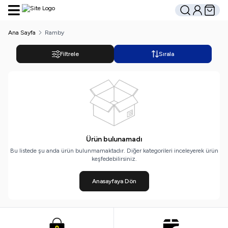
Hesabım
Sepetim
Ara
Ana Sayfa
Ramby
Filtrele
Sırala
Ürün bulunamadı
Bu listede şu anda ürün bulunmamaktadır. Diğer kategorileri inceleyerek ürün
keşfedebilirsiniz.
Anasayfaya Dön