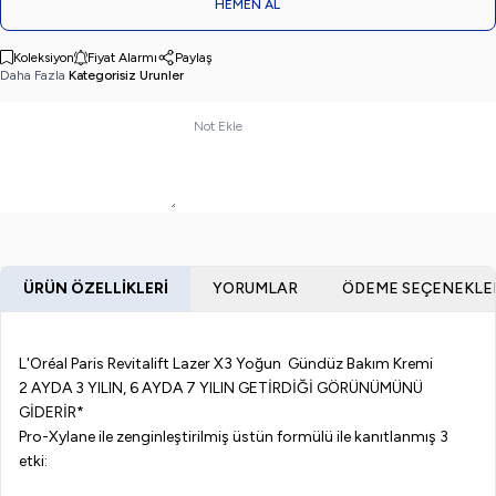
HEMEN AL
Koleksiyon
Fiyat Alarmı
Paylaş
Daha Fazla
Kategorisiz Urunler
Not Ekle
ÜRÜN ÖZELLIKLERI
YORUMLAR
ÖDEME SEÇENEKLE
L'Oréal Paris Revitalift Lazer X3 Yoğun Gündüz Bakım Kremi
2 AYDA 3 YILIN, 6 AYDA 7 YILIN GETİRDİĞİ GÖRÜNÜMÜNÜ
GİDERİR*
Pro-Xylane ile zenginleştirilmiş üstün formülü ile kanıtlanmış 3
etki: