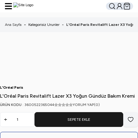
Hesabım
Sepetim
Ara
Ana Sayfa
-
Kategorisiz Urunler
-
L'Oréal Paris Revitalift Lazer X3 Yoğu
L'Oréal Paris
L'Oréal Paris Revitalift Lazer X3 Yoğun Gündüz Bakım Kremi
ÜRÜN KODU :
3600522365044
YORUM YAP
(0)
SEPETE EKLE
Favo