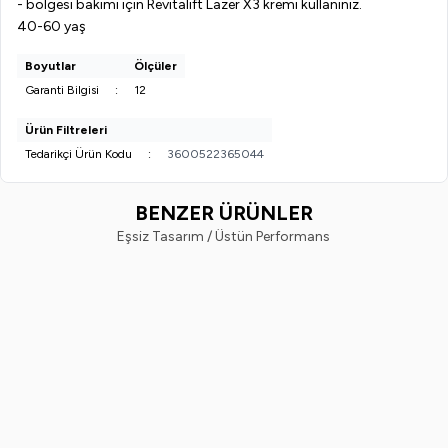
- bölgesi bakımı için Revitalift Lazer X3 kremi kullanınız.
40-60 yaş
Boyutlar
Ölçüler
Garanti Bilgisi
:
12
Ürün Filtreleri
Tedarikçi Ürün Kodu
:
3600522365044
BENZER ÜRÜNLER
Eşsiz Tasarım / Üstün Performans
Ostwint
Nivea
Yeni
%
20
Yeni
%
33
Ostwint El Vücut Losyonu Shea
Nivea Body Q10 Sıkılaştırıcı Vüc
Yağlı 500ML.
Sütü 250 ml
249,99
TL
198,99
TL
599,99
TL
399,99
TL