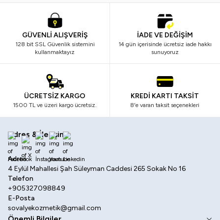
GÜVENLİ ALIŞVERİŞ
İADE VE DEĞİŞİM
128 bit SSL Güvenlik sistemini
14 gün içerisinde ücretsiz iade hakkı
kullanmaktayız
sunuyoruz
ÜCRETSİZ KARGO
KREDİ KARTI TAKSİT
1500 TL ve üzeri kargo ücretsiz.
8'e varan taksit seçenekleri
Adres & İletişim
Facebook
X
İnstagram
Youtube
Linkedin
Adres
4 Eylül Mahallesi Şah Süleyman Caddesi 265 Sokak No 16
Telefon
+905327098849
E-Posta
sovalyekozmetik@gmail.com
Önemli Bilgiler