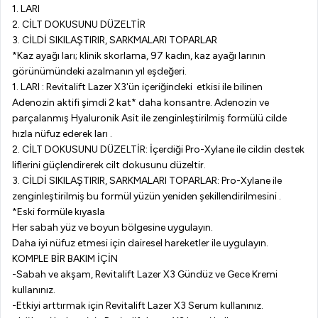
1. LARI
2. CİLT DOKUSUNU DÜZELTİR
3. CİLDİ SIKILAŞTIRIR, SARKMALARI TOPARLAR
*Kaz ayağı ları; klinik skorlama, 97 kadın, kaz ayağı larının
görünümündeki azalmanın yıl eşdeğeri.
1. LARI : Revitalift Lazer X3'ün içeriğindeki etkisi ile bilinen
Adenozin aktifi şimdi 2 kat* daha konsantre. Adenozin ve
parçalanmış Hyaluronik Asit ile zenginleştirilmiş formülü cilde
hızla nüfuz ederek ları .
2. CİLT DOKUSUNU DÜZELTİR: İçerdiği Pro-Xylane ile cildin destek
liflerini güçlendirerek cilt dokusunu düzeltir.
3. CİLDİ SIKILAŞTIRIR, SARKMALARI TOPARLAR: Pro-Xylane ile
zenginleştirilmiş bu formül yüzün yeniden şekillendirilmesini .
*Eski formüle kıyasla
Her sabah yüz ve boyun bölgesine uygulayın.
Daha iyi nüfuz etmesi için dairesel hareketler ile uygulayın.
KOMPLE BİR BAKIM İÇİN
-Sabah ve akşam, Revitalift Lazer X3 Gündüz ve Gece Kremi
kullanınız.
-Etkiyi arttırmak için Revitalift Lazer X3 Serum kullanınız.