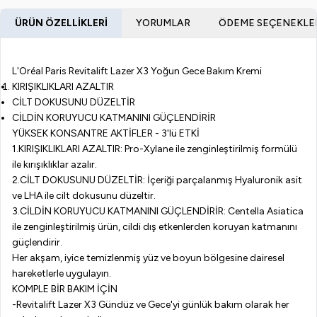
ÜRÜN ÖZELLIKLERI
YORUMLAR
ÖDEME SEÇENEKLE
L'Oréal Paris Revitalift Lazer X3 Yoğun Gece Bakım Kremi
KIRIŞIKLIKLARI AZALTIR
CİLT DOKUSUNU DÜZELTİR
CİLDİN KORUYUCU KATMANINI GÜÇLENDİRİR
YÜKSEK KONSANTRE AKTİFLER - 3'lü ETKİ
1.KIRIŞIKLIKLARI AZALTIR: Pro-Xylane ile zenginleştirilmiş formülü
ile kırışıklıklar azalır.
2.CİLT DOKUSUNU DÜZELTİR: İçeriği parçalanmış Hyaluronik asit
ve LHA ile cilt dokusunu düzeltir.
3.CİLDİN KORUYUCU KATMANINI GÜÇLENDİRİR: Centella Asiatica
ile zenginleştirilmiş ürün, cildi dış etkenlerden koruyan katmanını
güçlendirir.
Her akşam, iyice temizlenmiş yüz ve boyun bölgesine dairesel
hareketlerle uygulayın.
KOMPLE BİR BAKIM İÇİN
-Revitalift Lazer X3 Gündüz ve Gece'yi günlük bakım olarak her