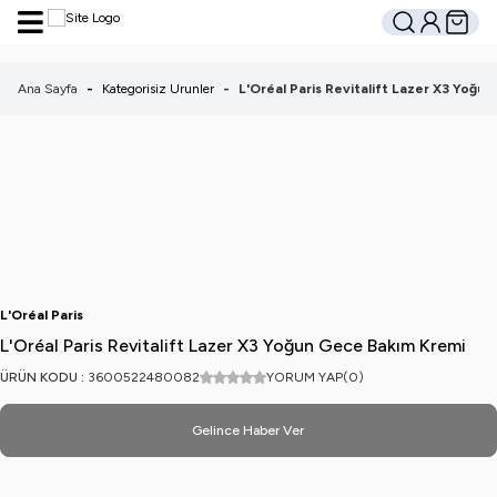
Hesabım
Sepetim
Ara
Ana Sayfa
-
Kategorisiz Urunler
-
L'Oréal Paris Revitalift Lazer X3 Yoğu
L'Oréal Paris
L'Oréal Paris Revitalift Lazer X3 Yoğun Gece Bakım Kremi
ÜRÜN KODU :
3600522480082
YORUM YAP
(0)
Gelince Haber Ver