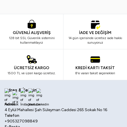
GÜVENLİ ALIŞVERİŞ
İADE VE DEĞİŞİM
128 bit SSL Güvenlik sistemini
14 gün içerisinde ücretsiz iade hakkı
kullanmaktayız
sunuyoruz
ÜCRETSİZ KARGO
KREDİ KARTI TAKSİT
1500 TL ve üzeri kargo ücretsiz.
8'e varan taksit seçenekleri
Adres & İletişim
Facebook
X
İnstagram
Youtube
Linkedin
Adres
4 Eylül Mahallesi Şah Süleyman Caddesi 265 Sokak No 16
Telefon
+905327098849
E-Posta