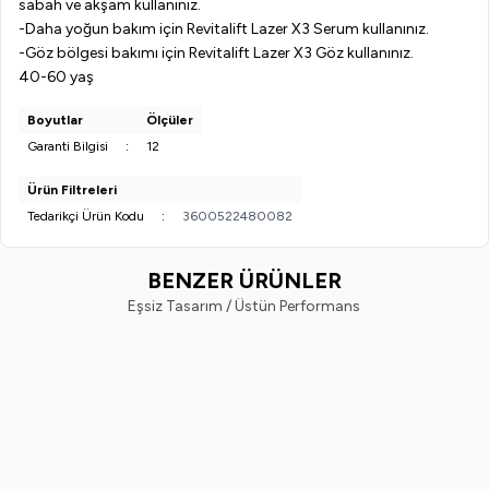
sabah ve akşam kullanınız.
-Daha yoğun bakım için Revitalift Lazer X3 Serum kullanınız.
-Göz bölgesi bakımı için Revitalift Lazer X3 Göz kullanınız.
40-60 yaş
Boyutlar
Ölçüler
Garanti Bilgisi
:
12
Ürün Filtreleri
Tedarikçi Ürün Kodu
:
3600522480082
BENZER ÜRÜNLER
Eşsiz Tasarım / Üstün Performans
Ostwint
Nivea
Yeni
%
20
Yeni
%
33
Ostwint El Vücut Losyonu Shea
Nivea Body Q10 Sıkılaştırıcı Vüc
Yağlı 500ML.
Sütü 250 ml
249,99
TL
198,99
TL
599,99
TL
399,99
TL