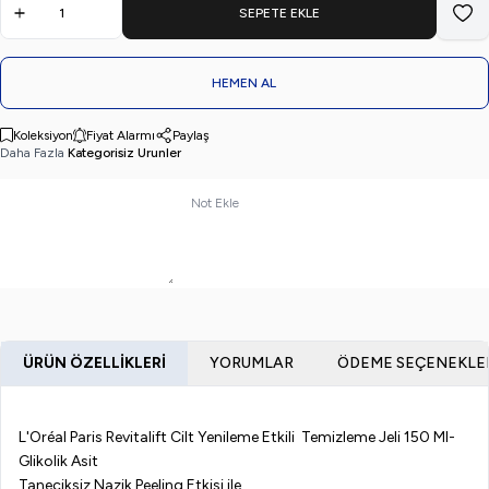
SEPETE EKLE
Favo
HEMEN AL
Koleksiyon
Fiyat Alarmı
Paylaş
Daha Fazla
Kategorisiz Urunler
Not Ekle
ÜRÜN ÖZELLIKLERI
YORUMLAR
ÖDEME SEÇENEKLE
L'Oréal Paris Revitalift Cilt Yenileme Etkili Temizleme Jeli 150 Ml-
Glikolik Asit
Taneciksiz Nazik Peeling Etkisi ile