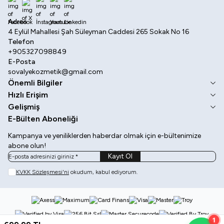
Facebook
X
İnstagram
Youtube
Linkedin
Adres
4 Eylül Mahallesi Şah Süleyman Caddesi 265 Sokak No 16
Telefon
+905327098849
E-Posta
sovalyekozmetik@gmail.com
Önemli Bilgiler
Hızlı Erişim
Gelişmiş
E-Bülten Aboneliği
Kampanya ve yeniliklerden haberdar olmak için e-bültenimize
abone olun!
Kayıt Ol
KVKK Sözleşmesi'ni
okudum, kabul ediyorum.
1