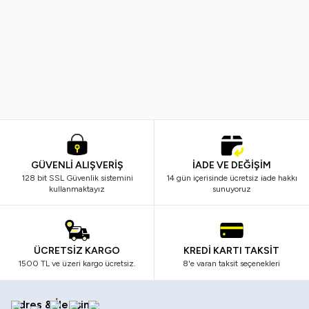
Ostwint
Nivea
Yeni
%
20
Yeni
%
33
Ostwint El Vücut Losyonu Shea
Nivea Body Q10 Sıkılaştırıcı Vüc
Yağlı 500ML.
Sütü 250 ml
249,99
TL
198,99
TL
599,99
TL
399,99
TL
GÜVENLİ ALIŞVERİŞ
İADE VE DEĞİŞİM
128 bit SSL Güvenlik sistemini
14 gün içerisinde ücretsiz iade hakkı
kullanmaktayız
sunuyoruz
ÜCRETSİZ KARGO
KREDİ KARTI TAKSİT
1500 TL ve üzeri kargo ücretsiz.
8'e varan taksit seçenekleri
Adres & İletişim