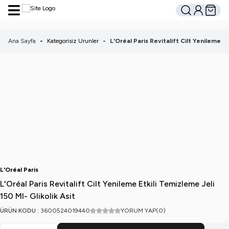
Hesabım
Sepetim
Ara
Ana Sayfa
-
Kategorisiz Urunler
-
L'Oréal Paris Revitalift Cilt Yenileme Et
L'Oréal Paris
L'Oréal Paris Revitalift Cilt Yenileme Etkili Temizleme Jeli
150 Ml- Glikolik Asit
ÜRÜN KODU :
3600524019440
YORUM YAP
(0)