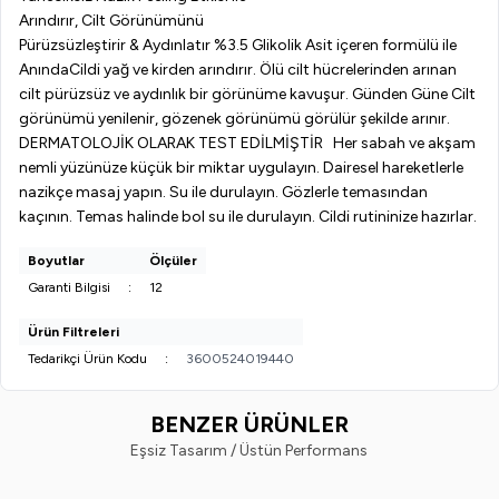
Arındırır, Cilt Görünümünü
Pürüzsüzleştirir & Aydınlatır %3.5 Glikolik Asit içeren formülü ile
AnındaCildi yağ ve kirden arındırır. Ölü cilt hücrelerinden arınan
cilt pürüzsüz ve aydınlık bir görünüme kavuşur. Günden Güne Cilt
görünümü yenilenir, gözenek görünümü görülür şekilde arınır.
DERMATOLOJİK OLARAK TEST EDİLMİŞTİR Her sabah ve akşam
nemli yüzünüze küçük bir miktar uygulayın. Dairesel hareketlerle
nazikçe masaj yapın. Su ile durulayın. Gözlerle temasından
kaçının. Temas halinde bol su ile durulayın. Cildi rutininize hazırlar.
Boyutlar
Ölçüler
Garanti Bilgisi
:
12
Ürün Filtreleri
Tedarikçi Ürün Kodu
:
3600524019440
BENZER ÜRÜNLER
Eşsiz Tasarım / Üstün Performans