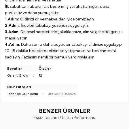
Cilt anında nemlenir ve rahatlar.
İlk sabahtan itibaren cilt beslenmiş ve rahatlamıştır, daha
pürüzsüz ve daha yumuşaktır.
1.Adım:
Cildinizi kir ve makyajdan iyice temizleyin.
2.Adım:
İnce bir tabakayı yüzünüze uygulayın.
3.Adım:
Dairesel hareketlerle şakaklarınıza, alın ve çene bölgenize
masaj yapın.
4.Adım:
Daha sonra daha büyük bir tabakayı cildinize uygulayıp
10-15 dakika bekleterek cildinizin yatışmasını ve beslenmesini
sağlayın. Fazlasını nemli bir pamuk yardımıyla alın.
Boyutlar
Ölçüler
Garanti Bilgisi
:
12
Ürün Filtreleri
Tedarikçi Ürün Kodu
:
3600523044474
BENZER ÜRÜNLER
Eşsiz Tasarım / Üstün Performans