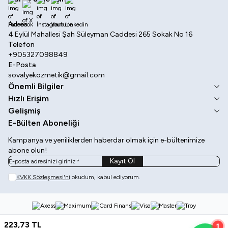
Facebook
X
İnstagram
Youtube
Linkedin
Adres
4 Eylül Mahallesi Şah Süleyman Caddesi 265 Sokak No 16
Telefon
+905327098849
E-Posta
sovalyekozmetik@gmail.com
Önemli Bilgiler
Hızlı Erişim
Gelişmiş
E-Bülten Aboneliği
Kampanya ve yeniliklerden haberdar olmak için e-bültenimize
abone olun!
Kayıt Ol
KVKK Sözleşmesi'ni
okudum, kabul ediyorum.
223,73
TL
1