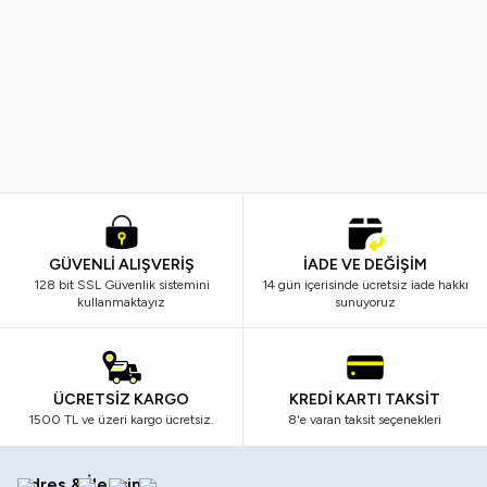
Ostwint
Nivea
Yeni
%
20
Yeni
%
33
Ostwint El Vücut Losyonu Shea
Nivea Body Q10 Sıkılaştırıcı Vüc
Yağlı 500ML.
Sütü 250 ml
249,99
TL
198,99
TL
599,99
TL
399,99
TL
GÜVENLİ ALIŞVERİŞ
İADE VE DEĞİŞİM
128 bit SSL Güvenlik sistemini
14 gün içerisinde ücretsiz iade hakkı
kullanmaktayız
sunuyoruz
ÜCRETSİZ KARGO
KREDİ KARTI TAKSİT
1500 TL ve üzeri kargo ücretsiz.
8'e varan taksit seçenekleri
Adres & İletişim