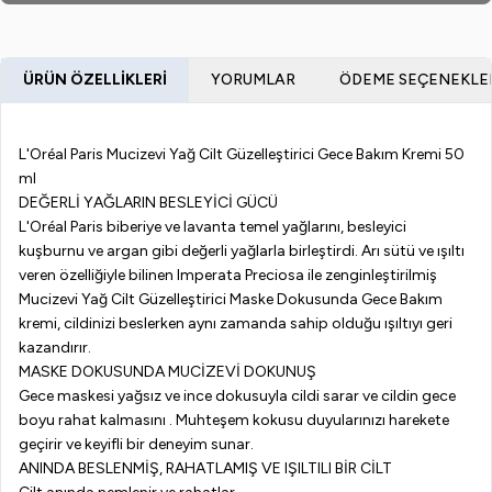
ÜRÜN ÖZELLIKLERI
YORUMLAR
ÖDEME SEÇENEKLE
L'Oréal Paris Mucizevi Yağ Cilt Güzelleştirici Gece Bakım Kremi 50
ml
DEĞERLİ YAĞLARIN BESLEYİCİ GÜCÜ
L'Oréal Paris biberiye ve lavanta temel yağlarını, besleyici
kuşburnu ve argan gibi değerli yağlarla birleştirdi. Arı sütü ve ışıltı
veren özelliğiyle bilinen Imperata Preciosa ile zenginleştirilmiş
Mucizevi Yağ Cilt Güzelleştirici Maske Dokusunda Gece Bakım
kremi, cildinizi beslerken aynı zamanda sahip olduğu ışıltıyı geri
kazandırır.
MASKE DOKUSUNDA MUCİZEVİ DOKUNUŞ
Gece maskesi yağsız ve ince dokusuyla cildi sarar ve cildin gece
boyu rahat kalmasını . Muhteşem kokusu duyularınızı harekete
geçirir ve keyifli bir deneyim sunar.
ANINDA BESLENMİŞ, RAHATLAMIŞ VE IŞILTILI BİR CİLT