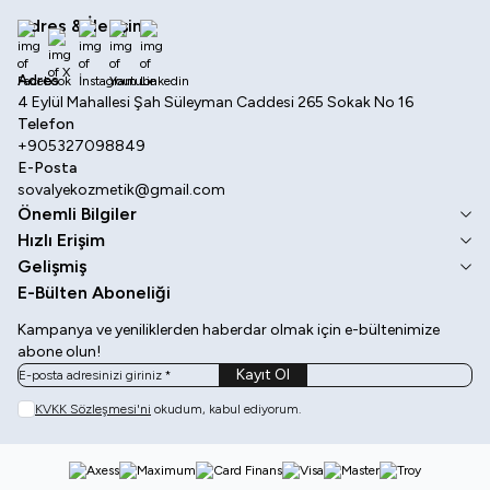
Adres & İletişim
Facebook
X
İnstagram
Youtube
Linkedin
Adres
4 Eylül Mahallesi Şah Süleyman Caddesi 265 Sokak No 16
Telefon
+905327098849
E-Posta
sovalyekozmetik@gmail.com
Önemli Bilgiler
Hızlı Erişim
Gelişmiş
E-Bülten Aboneliği
Kampanya ve yeniliklerden haberdar olmak için e-bültenimize
abone olun!
Kayıt Ol
KVKK Sözleşmesi'ni
okudum, kabul ediyorum.