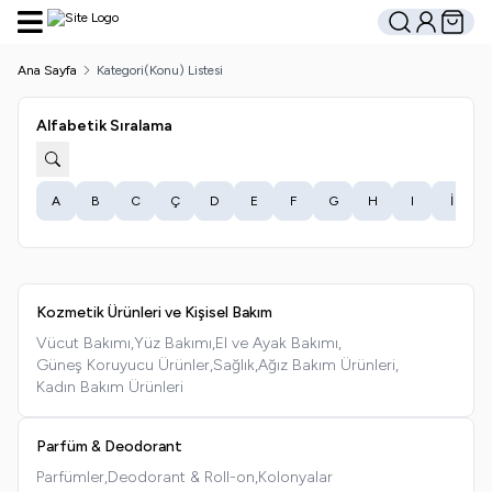
Hesabım
Sepetim
Ara
Ana Sayfa
Kategori(Konu) Listesi
Alfabetik Sıralama
A
B
C
Ç
D
E
F
G
H
I
İ
Kozmetik Ürünleri ve Kişisel Bakım
Vücut Bakımı,
Yüz Bakımı,
El ve Ayak Bakımı,
Güneş Koruyucu Ürünler,
Sağlık,
Ağız Bakım Ürünleri,
Kadın Bakım Ürünleri
Parfüm & Deodorant
Parfümler,
Deodorant & Roll-on,
Kolonyalar